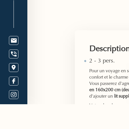
Descriptio
2 - 3 pers.
Pour un voyage en sol
confort et le charm
Vous passerez d’agr
en 160x200 cm (deux
d’ajouter un
lit sup
Votre chambre com
douche et des équip
simplifieront votre 
Ventoux.