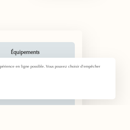
Équipements
Lit double ou Lits
xpérience en ligne possible. Vous pouvez choisir d’empêcher
simples
Douche – Toilettes
Chauffage central
Télévision écran plat
Connexion Wi-Fi