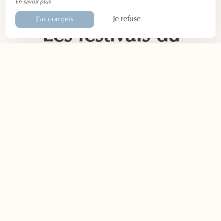
En savoir plus
Je refuse
J’ai compris
Les festivals du
Vaucluse
Le
Vaucluse
est le lieu de prestigieux
festivals
où locaux
et visiteurs se retrouvent le temps d’une soirée ou d’une
journée ensoleillée.
Nous vous conseillons de vous rendre tout
particulièrement dans ces festivals :
Festival d'Avignon
(théâtre),
Festival de Carpentras
(théâtre),
Festival de
Vaison La Romaine
(musique classique),
Chorégies
d'Orange
(opéra) ou encore
Festival de Sorgues
(jazz).
Les
animations et fêtes traditionnelles
sont aussi
nombreuses :
corsos fleuris
(Carpentras),
fêtes votives