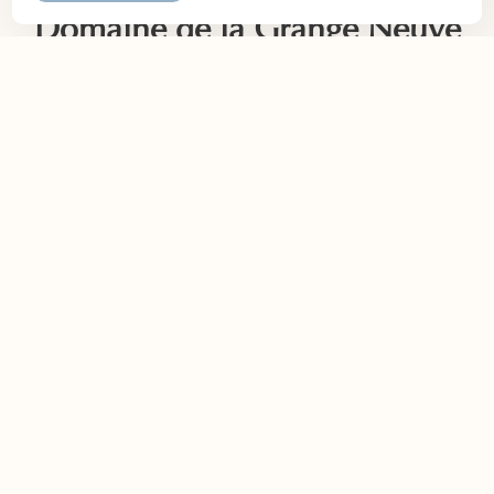
Domaine de la Grange Neuve
Le nostre camere
Il cottage
Ristorante
Privatizzare e celebrare
Contatti e accesso